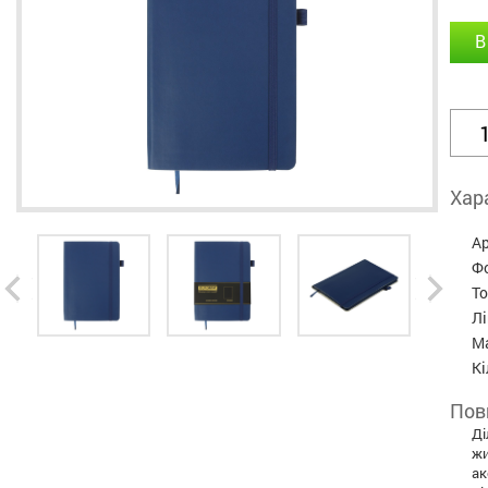
В
Хар
А
Ф
Т
Л
М
Кі
Пов
Ді
жи
ак