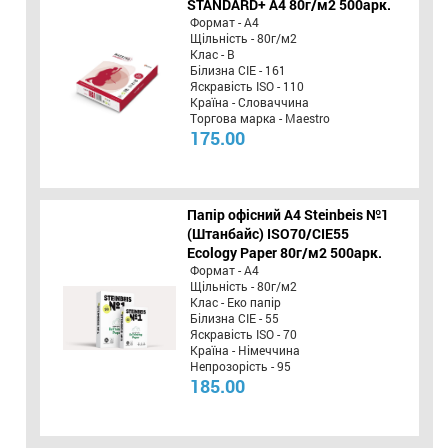
STANDARD+ А4 80г/м2 500арк.
Формат - А4
Щільність - 80г/м2
Клас - B
Білизна CIE - 161
Яскравість ISO - 110
Країна - Словаччина
Торгова марка - Maestro
175.00
Папір офісний A4 Steinbeis №1
(Штанбайс) ISO70/СІЕ55
Ecology Paper 80г/м2 500арк.
Формат - А4
Щільність - 80г/м2
Клас - Еко папір
Білизна CIE - 55
Яскравість ISO - 70
Країна - Німеччина
Непрозорість - 95
185.00