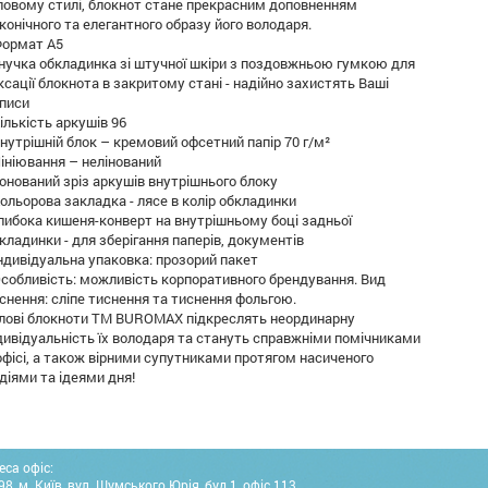
ловому стилі, блокнот стане прекрасним доповненням
конічного та елегантного образу його володаря.
Формат А5
Гнучка обкладинка зі штучної шкіри з поздовжньою гумкою для
ксації блокнота в закритому стані - надійно захистять Ваші
писи
Кількість аркушів 96
Внутрішній блок – кремовий офсетний папір 70 г/м²
Лініювання – нелінований
Тонований зріз аркушів внутрішнього блоку
Кольорова закладка - лясе в колір обкладинки
Глибока кишеня-конверт на внутрішньому боці задньої
кладинки - для зберігання паперів, документів
Індивідуальна упаковка: прозорий пакет
Особливість: можливість корпоративного брендування. Вид
снення: сліпе тиснення та тиснення фольгою.
лові блокноти ТМ BUROMAX підкреслять неординарну
дивідуальність їх володаря та стануть справжніми помічниками
офісі, а також вірними супутниками протягом насиченого
діями та ідеями дня!
еса офіс:
8, м. Київ, вул. Шумського Юрія, буд.1, офіс 113