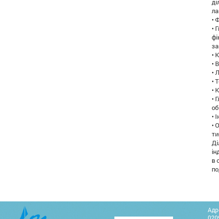
ді
ла
• 
• 
фі
за
• 
• 
• 
• 
• 
• 
об
• 
• 
ти
Ді
ін
в 
по
Адр
0209