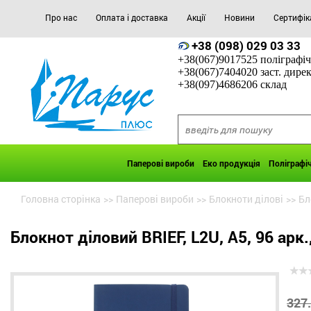
Про нас
Оплата і доставка
Акції
Новини
Сертифік
+38 (098) 029 03 33
+38(067)9017525 поліграфіч
+38(067)7404020 заст. дире
+38(097)4686206 склад
Паперові вироби
Еко продукція
Поліграфі
Головна сторінка
>>
Паперові вироби
>>
Блокноти ділові
>>
Бл
Блокнот діловий BRIEF, L2U, А5, 96 арк.,
327