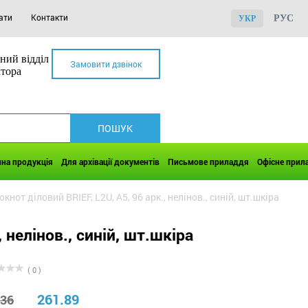
ати
Контакти
РУС
УКР
ний відділ
Замовити дзвінок
ктора
чна продукція
Для архівації документів
Письмове приладдя
Офісне прил
окнот діловий BRIEF, L2U, А5, 96 арк., нелінов., синій, шт.шкіра
 нелінов., синій, шт.шкіра
( 0 )
261.89
.36