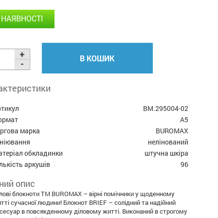
 НАЯВНОСТІ
В КОШИК
актеристики
ртикул
BM.295004-02
ормат
А5
оргова марка
BUROMAX
ініювання
нелінований
атеріал обкладинки
штучна шкіра
лькість аркушів
96
ний опис
лові блокноти ТМ BUROMAX – вірні помічники у щоденному
тті сучасної людини! Блокнот BRIEF – солідний та надійний
сесуар в повсякденному діловому житті. Виконаний в строгому