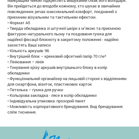
найкращим чином підкреслить вишуканий смак його володаря.
Він прийдеться до вподоби кожному, хто шукає в звичайних
повсякденних речах максимальний комфорт, поєднаний з
приємним візуальним та тактильним ефектом.
• Формат А5
• Тверда обкладинка зі штучної шкіри з м’якою та приємною
фактурою натурального льону та поздовжня гумка для
надійної фіксації блокноту в закритому положенні - надійно
захистять Ваші записи
• Кількість аркушів: 96
• Внутрішній блок – кремовий офсетний папір 70 г/м²
• Лініювання – лінія
• Тонування зрізу аркушів внутрішнього блоку в колір
обкладинки
• Функціональний органайзер на лицьовій стороні з відділенням
для смартфона, візиток, пластикових карток
• Петелька – гумка для ручки
• Кольорова закладка - лясе в колір обкладинки
• Індивідуальна упаковка: прозорий пакет
• Можливість корпоративного брендування. Вид брендування:
сліпе тиснення.