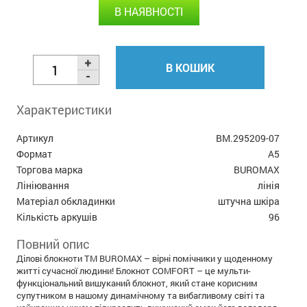
В НАЯВНОСТІ
В КОШИК
Характеристики
Артикул
BM.295209-07
Формат
А5
Торгова марка
BUROMAX
Лініювання
лінія
Матеріал обкладинки
штучна шкіра
Кількість аркушів
96
Повний опис
Ділові блокноти ТМ BUROMAX – вірні помічники у щоденному
житті сучасної людини! Блокнот COMFORT – це мульти-
функціональний вишуканий блокнот, який стане корисним
супутником в нашому динамічному та вибагливому світі та