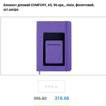
Блокнот діловий COMFORT, А5, 96 арк., лінія, фіолетовий,
шт.шкіра
( 0 )
316.66
395.82