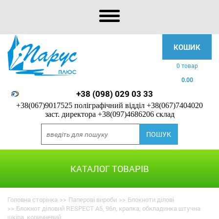
КОШИК
0 товар
0.00
+38 (098) 029 03 33
+38(067)9017525 поліграфічний відділ
+38(067)7404020
заст. директора
+38(097)4686206 склад
КАТАЛОГ ТОВАРІВ
Головна сторінка
>>
Паперові вироби
>>
Блокноти ділові
>>
Блокнот діловий RESPECT А5, 96л, крапка, обкладинка штучна
шкіра, коричневий