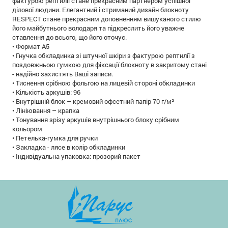
фактурою рептилії стане прекрасним партнером успішної
ділової людини. Елегантний і стриманий дизайн блокноту
RESPECT стане прекрасним доповненням вишуканого стилю
його майбутнього володаря та підкреслить його уважне
ставлення до всього, що його оточує.
• Формат А5
• Гнучка обкладинка зі штучної шкіри з фактурою рептилії з
поздовжньою гумкою для фіксації блокноту в закритому стані
- надійно захистять Ваші записи.
• Тиснення срібною фольгою на лицевій стороні обкладинки
• Кількість аркушів: 96
• Внутрішній блок – кремовий офсетний папір 70 г/м²
• Лініювання – крапка
• Тонування зрізу аркушів внутрішнього блоку срібним
кольором
• Петелька-гумка для ручки
• Закладка - лясе в колір обкладинки
• Індивідуальна упаковка: прозорий пакет