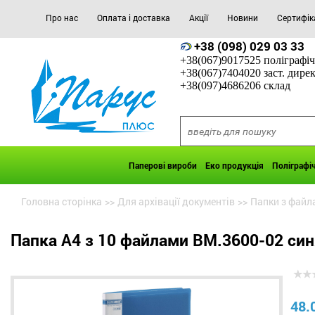
Про нас
Оплата і доставка
Акції
Новини
Сертифік
+38 (098) 029 03 33
+38(067)9017525 поліграфіч
+38(067)7404020 заст. дире
+38(097)4686206 склад
Паперові вироби
Еко продукція
Поліграфі
Головна сторінка
>>
Для архівації документів
>>
Папки з файл
Папка А4 з 10 файлами BM.3600-02 син
48.