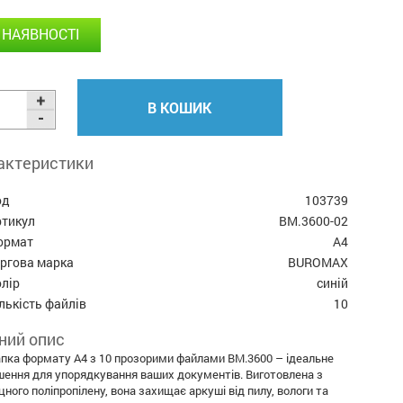
 НАЯВНОСТІ
В КОШИК
актеристики
од
103739
ртикул
BM.3600-02
ормат
А4
оргова марка
BUROMAX
лір
синій
лькість файлів
10
ний опис
пка формату A4 з 10 прозорими файлами BM.3600 – ідеальне
шення для упорядкування ваших документів. Виготовлена з
цного поліпропілену, вона захищає аркуші від пилу, вологи та