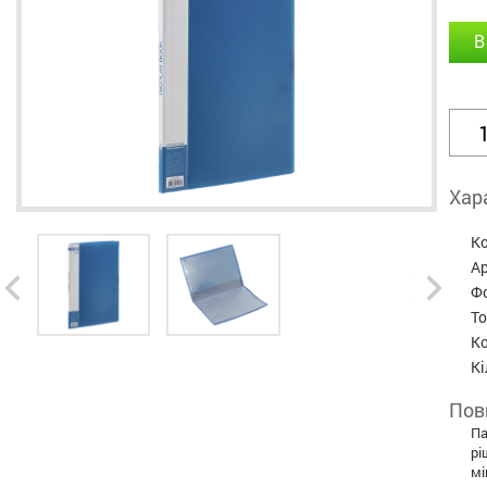
В
Хар
К
А
Ф
Т
Ко
Кі
Пов
Па
рі
мі