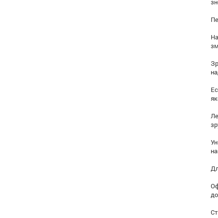
зн
Пе
На
зм
Зр
на
Ес
як
Ле
зр
Ун
на
Дл
Оф
до
Ст