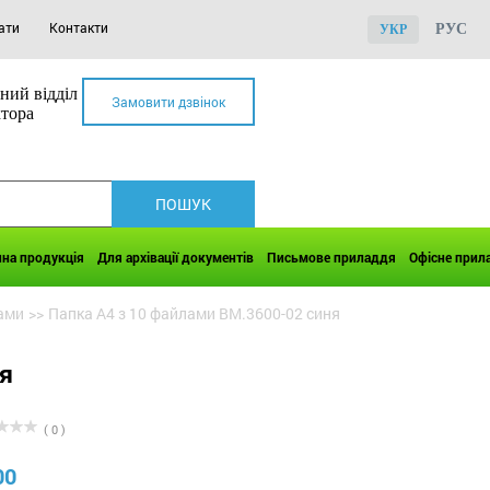
ати
Контакти
РУС
УКР
ний відділ
Замовити дзвінок
ктора
чна продукція
Для архівації документів
Письмове приладдя
Офісне прил
ами
>>
Папка А4 з 10 файлами BM.3600-02 синя
я
( 0 )
00