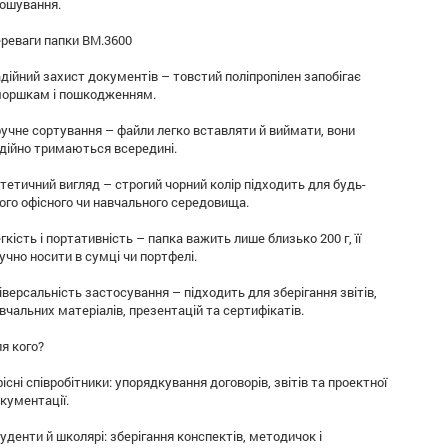
ошування.
реваги папки BM.3600
дійний захист документів – товстий поліпропілен запобігає
оршкам і пошкодженням.
учне сортування – файли легко вставляти й виймати, вони
дійно тримаються всередині.
тетичний вигляд – строгий чорний колір підходить для будь-
ого офісного чи навчального середовища.
гкість і портативність – папка важить лише близько 200 г, її
учно носити в сумці чи портфелі.
іверсальність застосування – підходить для зберігання звітів,
вчальних матеріалів, презентацій та сертифікатів.
я кого?
існі співробітники: упорядкування договорів, звітів та проектної
кументації.
уденти й школярі: зберігання конспектів, методичок і