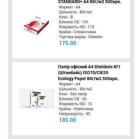
STANDARD+ А4 80г/м2 500арк.
Формат - А4
Щільність - 80г/м2
Клас - B
Білизна CIE - 161
Яскравість ISO - 110
Країна - Словаччина
Торгова марка - Maestro
175.00
Папір офісний A4 Steinbeis №1
(Штанбайс) ISO70/СІЕ55
Ecology Paper 80г/м2 500арк.
Формат - А4
Щільність - 80г/м2
Клас - Еко папір
Білизна CIE - 55
Яскравість ISO - 70
Країна - Німеччина
Непрозорість - 95
185.00