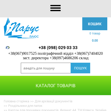
КОШИК
0 товар
0.00
+38 (098) 029 03 33
+38(067)9017525 поліграфічний відділ
+38(067)7404020
заст. директора
+38(097)4686206 склад
КАТАЛОГ ТОВАРІВ
Головна сторінка
>>
Для архівації документів
>>
Роздільники для папок
>>
Картон для прошивки документів, формат А4, ТМ Клякса, Україна.