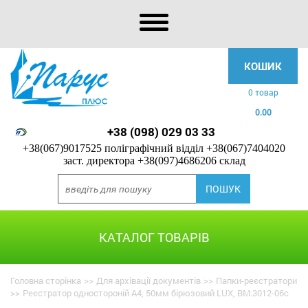
КОШИК
0 товар
0.00
+38 (098) 029 03 33
+38(067)9017525 поліграфічний відділ
+38(067)7404020
заст. директора
+38(097)4686206 склад
КАТАЛОГ ТОВАРІВ
Головна сторінка
>>
Для архівації документів
>>
Папки-реєстратори
>>
Реєстратор одностороній А4, 50мм бірюзовий LUX, BM.3012-06c