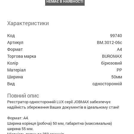
НЕМАЄ В НАЯВНОСТІ
Характеристики
Код
99740
Артикул
BM.3012-06c
Формат
А4
Торгова марка
BUROMAX
Колір
бірюзовий
Матеріал
PP
Ширина
50мм
Вид
односторонній
Повний опис
Реєстратор односторонній LUX серії JOBMAX забезпечує
надійність збереження Ваших документів в ідеальному стані!
Формат: А4.
Ширина корінця (робоча) 50 мм, габаритна (максимальна)
ширина 55 мм.