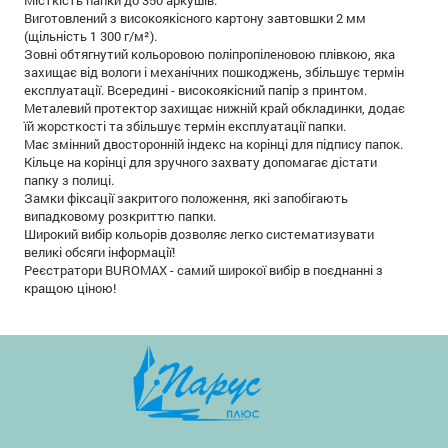
Місткість папки до 350 аркушів.
Виготовлений з високоякісного картону завтовшки 2 мм
(щільність 1 300 г/м²).
Зовні обтягнутий кольоровою поліпропіленовою плівкою, яка
захищає від вологи і механічних пошкоджень, збільшує термін
експлуатації. Всередині - високоякісний папір з принтом.
Металевий протектор захищає нижній край обкладинки, додає
їй жорсткості та збільшує термін експлуатації папки.
Має змінний двосторонній індекс на корінці для підпису папок.
Кільце на корінці для зручного захвату допомагає дістати
папку з полиці.
Замки фіксації закритого положення, які запобігають
випадковому розкриттю папки.
Широкий вибір кольорів дозволяє легко систематизувати
великі обсяги інформації!
Реєстратори BUROMAX - самий широкої вибір в поєднанні з
кращою ціною!