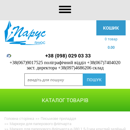
КОШИК
0 товар
0.00
+38 (098) 029 03 33
+38(067)9017525 поліграфічний відділ
+38(067)7404020
заст. директора
+38(097)4686206 склад
КАТАЛОГ ТОВАРІВ
Головна сторінка
>>
Письмове приладдя
>>
Маркери для паперового фліпчарта
>>
Маркер для паперового фліпчарта e-380 1,5-3 мм круглий зелёный