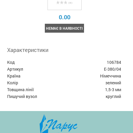
( 0 )
0.00
НЕМАЄ В НАЯВНОСТІ
Характеристики
Код
106784
Артикул
E-380/04
Країна
Німеччина
Колір
зелений
Товщина лінії
1,5-3 мм
Пишучий вузол
круглий