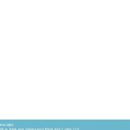
еса офіс:
8, м. Київ, вул. Шумського Юрія, буд.1, офіс 113