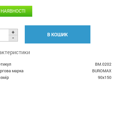
 НАЯВНОСТІ
В КОШИК
актеристики
ртикул
BM.0202
оргова марка
BUROMAX
озмір
90x150