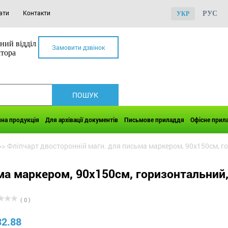
ати
Контакти
РУС
УКР
ний відділ
Замовити дзвінок
ктора
чна продукція
Для архівації документів
Письмове приладдя
Офісне прил
>>
Фліпчарт двосторонній магн. для письма маркером, 90х150cм, г
ма маркером, 90х150cм, горизонтальний,
( 0 )
32.88