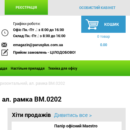
РЕЄСТРАЦІЯ
ОСОБИСТИЙ КАБІНЕТ
Графіки роботи:
КОШИК
Офіс Пн.-Пт .: з 8:00 до 16:00
Склад Пн.-Пт.: з 8:00 до 16:00
0 товар
emagazin@parusplus.com.ua
0.00
Прийом замовлень - ЦІЛОДОБОВО!
аддя
Настільне приладдя
Техніка для офісу
оризонтальний, ал. рамка BM.0202
 ал. рамка BM.0202
Хіти продажів
Дивитись все >
Папір офісний Maestro