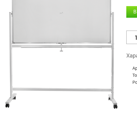
В
Хар
А
Т
Р