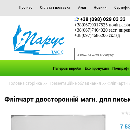
Про нас
Оплата і доставка
Акції
Новини
Сертифік
+38 (098) 029 03 33
+38(067)9017525 поліграфіч
+38(067)7404020 заст. дире
+38(097)4686206 склад
Паперові вироби
Еко продукція
Поліграфі
Головна сторінка
>>
Презентаційне обладнання
>>
Фліпчарти
Фліпчарт двосторонній магн. для пись
7 5