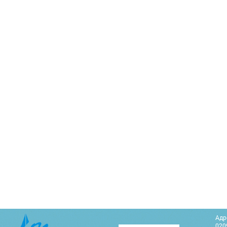
Адр
0209