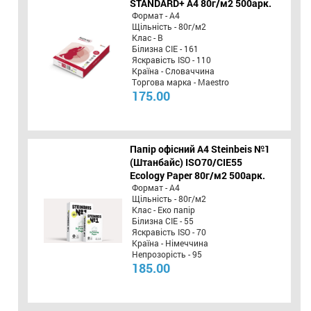
STANDARD+ А4 80г/м2 500арк.
Формат - А4
Щільність - 80г/м2
Клас - B
Білизна CIE - 161
Яскравість ISO - 110
Країна - Словаччина
Торгова марка - Maestro
175.00
Папір офісний A4 Steinbeis №1
(Штанбайс) ISO70/СІЕ55
Ecology Paper 80г/м2 500арк.
Формат - А4
Щільність - 80г/м2
Клас - Еко папір
Білизна CIE - 55
Яскравість ISO - 70
Країна - Німеччина
Непрозорість - 95
185.00