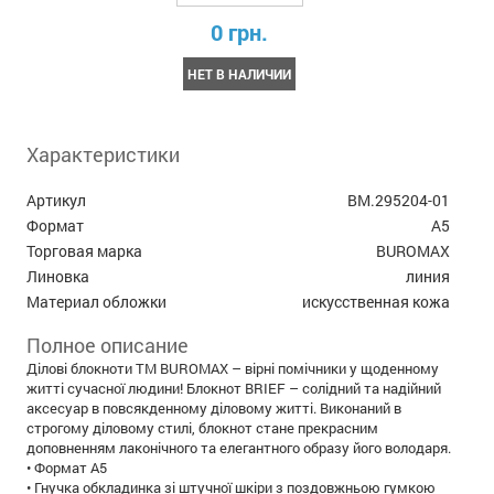
0 грн.
НЕТ В НАЛИЧИИ
Характеристики
Артикул
BM.295204-01
Формат
А5
Торговая марка
BUROMAX
Линовка
линия
Материал обложки
искусственная кожа
Полное описание
Ділові блокноти ТМ BUROMAX – вірні помічники у щоденному
житті сучасної людини! Блокнот BRIEF – солідний та надійний
аксесуар в повсякденному діловому житті. Виконаний в
строгому діловому стилі, блокнот стане прекрасним
доповненням лаконічного та елегантного образу його володаря.
• Формат А5
• Гнучка обкладинка зі штучної шкіри з поздовжньою гумкою