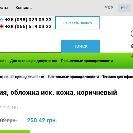
каты
Контакты
УКР
РУС
+38 (098) 029 03 33
Заказать звонок
+38 (066) 519 03 33
кция
Для архивации документов
Письменные принадлежности
е
>>
Блокнот деловой RESPECT А5, 96л, линия, обложка иск. кожа, 
Офисные принадлежности
Настольные принадлежности
Техника для офис
ия, обложка иск. кожа, коричневый
( 0 )
250.42 грн.
02 грн.