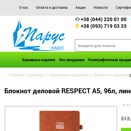
О нас
Оплата и доставка
Акции
Новости
Сертифи
+38 (044) 220 01 00
+38 (093) 719 03 33
Бумажные изделия
Эко продукция
Полиграфическая проду
Главная страница
>>
Бумажные изделия
>>
Блокноты деловы
Блокнот деловой RESPECT А5, 96л, лин
313.