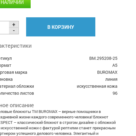
 НАЛИЧИИ
В КОРЗИНУ
актеристики
ртикул
BM.295208-25
ормат
А5
орговая марка
BUROMAX
иновка
линия
атериал обложки
искусственная кожа
оличество листов
96
ное описание
ловые блокноты ТМ BUROMAX – верные помощники в
едневной жизни каждого современного человека! Блокнот
SPECT – классический блокнот в строгом дизайне с обложкой
 искусственной кожи с фактурой рептилии станет прекрасным
ртнером успешного делового человека. Элегантный и