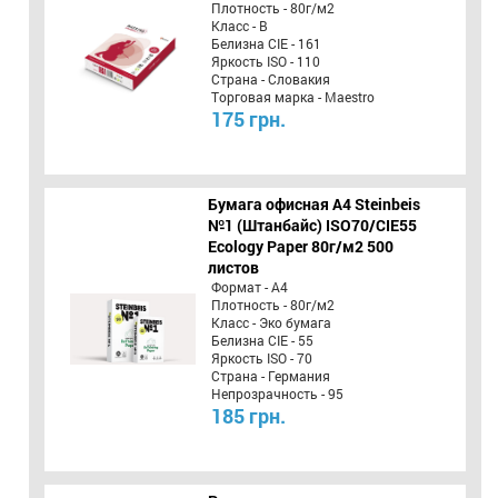
Плотность - 80г/м2
Класс - B
Белизна CIE - 161
Яркость ISO - 110
Страна - Словакия
Торговая марка - Maestro
175 грн.
Бумага офисная A4 Steinbeis
№1 (Штанбайс) ISO70/СІЕ55
Ecology Paper 80г/м2 500
листов
Формат - А4
Плотность - 80г/м2
Класс - Эко бумага
Белизна CIE - 55
Яркость ISO - 70
Страна - Германия
Непрозрачность - 95
185 грн.