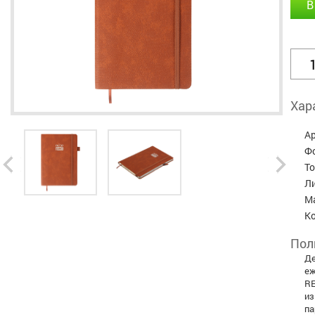
В
Хар
А
Ф
Т
Л
М
К
Пол
Де
еж
RE
из
па