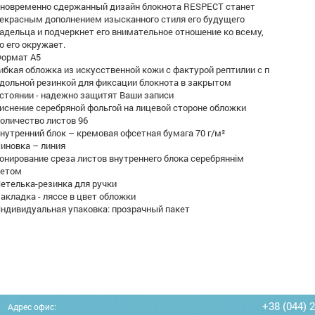
новременно сдержанный дизайн блокнота RESPECT станет
екрасным дополнением изысканного стиля его будущего
адельца и подчеркнет его внимательное отношение ко всему,
о его окружает.
Формат А5
Гибкая обложка из искусственной кожи с фактурой рептилии с п
дольной резинкой для фиксации блокнота в закрытом
стоянии - надежно защитят Ваши записи
Тиснение серебряной фольгой на лицевой стороне обложки
Количество листов 96
Внутренний блок – кремовая офсетная бумага 70 г/м²
Линовка – линия
Тонирование среза листов внутреннего блока серебряннім
ветом
Петелька-резинка для ручки
Закладка - ляссе в цвет обложки
Индивидуальная упаковка: прозрачный пакет
+38 (044) 
Адрес офис: