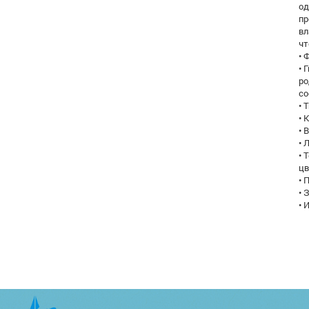
од
пр
вл
чт
• 
• 
ро
со
• 
• 
• 
• 
• 
ц
• 
• 
• 