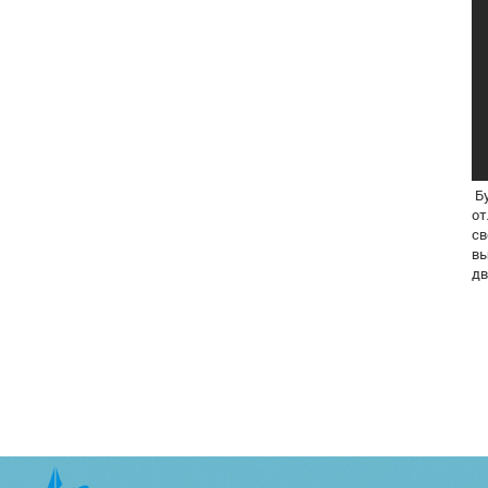
Бу
от
св
вы
дв