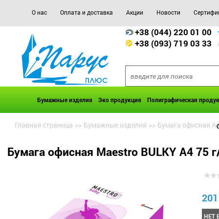
О нас
Оплата и доставка
Акции
Новости
Сертифи
+38 (044) 220 01 00
+38 (093) 719 03 33
Бумажные изделия
Эко продукция
Полиграфическая проду
Главная страница
>>
Бумажные изделия
>>
Бумага офисная А
Бумага офисная Maestro BULKY А4 75 г
201
НЕТ 