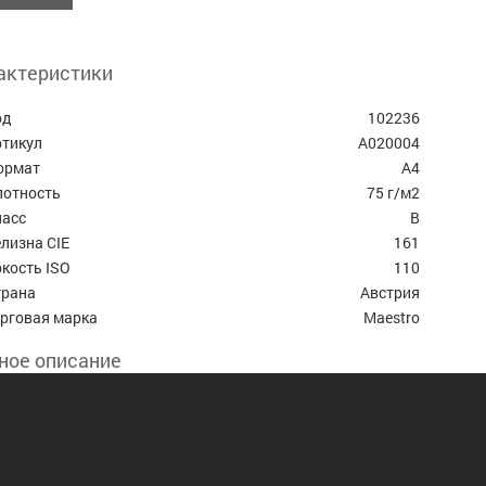
актеристики
од
102236
ртикул
А020004
ормат
А4
лотность
75 г/м2
ласс
B
лизна CIE
161
кость ISO
110
трана
Австрия
орговая марка
Maestro
ное описание