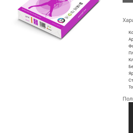
Хар
К
А
Ф
П
К
Бе
Яр
С
Т
Пол