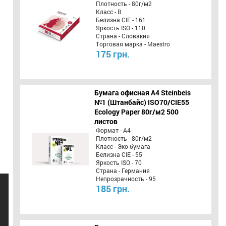
Плотность - 80г/м2
Класс - B
Белизна CIE - 161
Яркость ISO - 110
Страна - Словакия
Торговая марка - Maestro
175 грн.
Бумага офисная A4 Steinbeis
№1 (Штанбайс) ISO70/СІЕ55
Ecology Paper 80г/м2 500
листов
Формат - А4
Плотность - 80г/м2
Класс - Эко бумага
Белизна CIE - 55
Яркость ISO - 70
Страна - Германия
Непрозрачность - 95
185 грн.