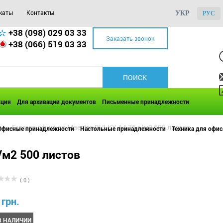
каты
Контакты
УКР
РУС
+38 (098) 029 03 33
Заказать звонок
+38 (066) 519 03 33
кция
Для архивации документов
Письменные принадлежности
4
>>
Бумага офисная Maestro BULKY А4 75 г/м2 500 листов
Офисные принадлежности
Настольные принадлежности
Техника для офис
/м2 500 листов
( 0 )
 грн.
В НАЛИЧИИ