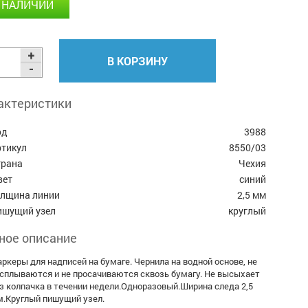
 НАЛИЧИИ
В КОРЗИНУ
актеристики
од
3988
ртикул
8550/03
трана
Чехия
вет
синий
олщина линии
2,5 мм
ишущий узел
круглый
ное описание
ркеры для надписей на бумаге. Чернила на водной основе, не
сплываются и не просачиваются сквозь бумагу. Не высыхает
з колпачка в течении недели.Одноразовый.Ширина следа 2,5
.Круглый пишущий узел.