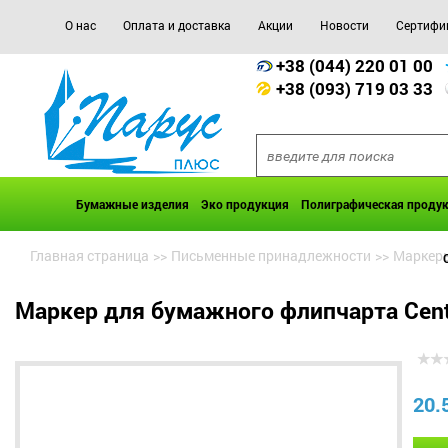
О нас
Оплата и доставка
Акции
Новости
Сертифи
+38 (044) 220 01 00
+38 (093) 719 03 33
Бумажные изделия
Эко продукция
Полиграфическая проду
Главная страница
>>
Письменные принадлежности
>>
Маркеры
Маркер для бумажного флипчарта Cent
20.