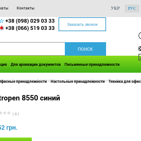
каты
Контакты
УКР
РУС
+38 (098) 029 03 33
Заказать звонок
+38 (066) 519 03 33
кция
Для архивации документов
Письменные принадлежности
 для бумажного флипчарта
>>
Маркер для бумажного флипчарта C
Офисные принадлежности
Настольные принадлежности
Техника для офис
ropen 8550 синий
( 0 )
52 грн.