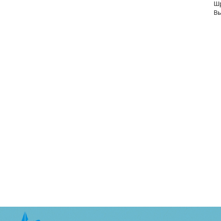
Шр
Вы