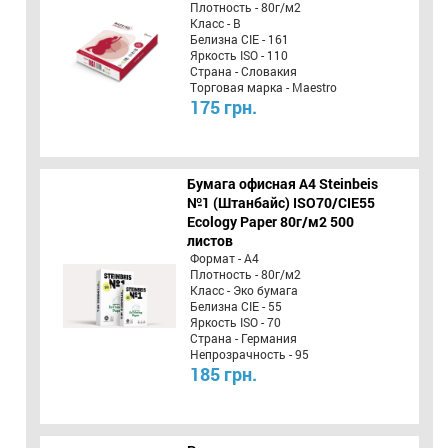
Плотность - 80г/м2
Класс - B
Белизна CIE - 161
Яркость ISO - 110
Страна - Словакия
Торговая марка - Maestro
175 грн.
Бумага офисная A4 Steinbeis
№1 (Штанбайс) ISO70/СІЕ55
Ecology Paper 80г/м2 500
листов
Формат - А4
Плотность - 80г/м2
Класс - Эко бумага
Белизна CIE - 55
Яркость ISO - 70
Страна - Германия
Непрозрачность - 95
185 грн.