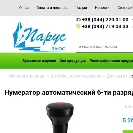
О нас
Оплата и доставка
Акции
Новости
Сертифи
+38 (044) 220 01 00
+38 (093) 719 03 33
Бумажные изделия
Эко продукция
Полиграфическая проду
Главная страница
>>
Штемпельная продукция
>>
Датеры и ну
Нумератор автоматический 6-ти разрядн
5 2