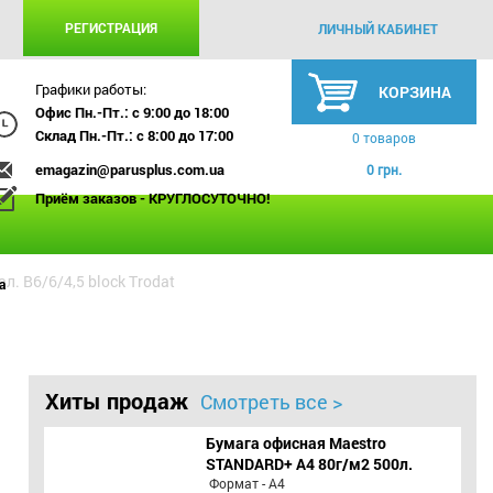
РЕГИСТРАЦИЯ
ЛИЧНЫЙ КАБИНЕТ
Графики работы:
КОРЗИНА
Офис Пн.-Пт.: с 9:00 до 18:00
Склад Пн.-Пт.: с 8:00 до 17:00
0 товаров
emagazin@parusplus.com.ua
0 грн.
Приём заказов - КРУГЛОСУТОЧНО!
. В6/6/4,5 block Trodat
а
Хиты продаж
Смотреть все >
Бумага офисная Maestro
STANDARD+ А4 80г/м2 500л.
Формат - А4