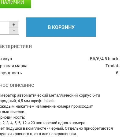
 НАЛИЧИИ
В КОРЗИНУ
актеристики
ртикул
В6/6/4,5 block
орговая марка
Trodat
азрядность
6
ное описание
мератор автоматический металлический корпус 6-ти
зрядный, 4,5 мм шрифт-block.
каждым нажатием изменение номера происходит
томатически.
риодичность:
1, 2, 3, 4, 5, 6, 12 и 20 повторений одного номера.
ет подушки в комплекте - черный. Отдельно приобретаются
душки красного цвета или неокрашенная.