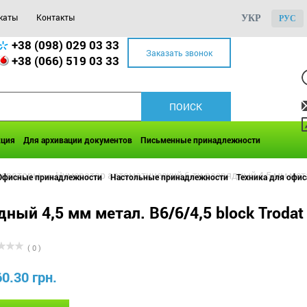
каты
Контакты
УКР
РУС
+38 (098) 029 03 33
Заказать звонок
+38 (066) 519 03 33
кция
Для архивации документов
Письменные принадлежности
мераторы
>>
Нумератор автоматический 6-ти разрядный 4,5 мм метал
Офисные принадлежности
Настольные принадлежности
Техника для офис
ый 4,5 мм метал. В6/6/4,5 block Trodat
( 0 )
60.30 грн.