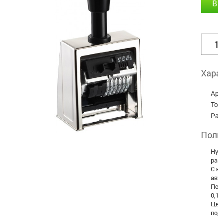
В
Хар
А
Т
Р
Пол
Ну
ра
С 
ав
Пе
0,
Цв
по