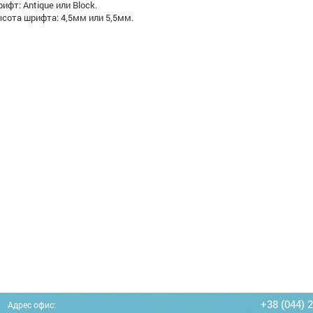
ифт: Antique или Block.
сота шрифта: 4,5мм или 5,5мм.
+38 (044) 
Адрес офис: