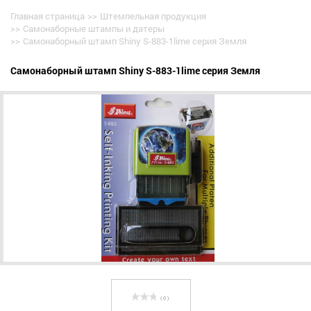
Главная страница
>>
Штемпельная продукция
>>
Самонаборные штампы и датеры
>>
Самонаборный штамп Shiny S-883-1lime серия Земля
Самонаборный штамп Shiny S-883-1lime серия Земля
( 0 )