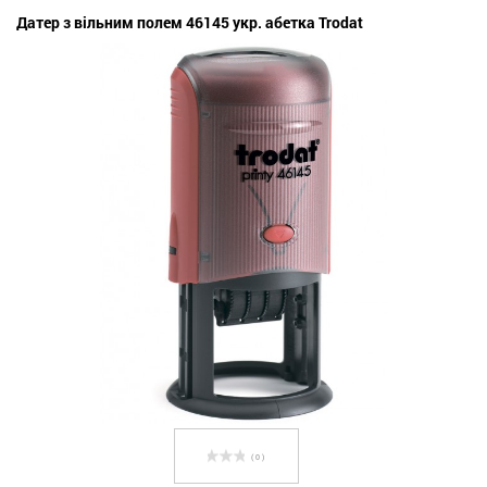
Датер з вільним полем 46145 укр. абетка Trodat
( 0 )