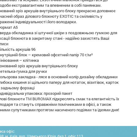
одоби екстравагантним та впевненим в собі панянкам.
нований зріз аркушів внутрішнього блоку прекрасно доповнює
часний образ ділового блокноту EXOTIC та сміливість у
раженні індивідуальності його володарки.
Формат А5
Тверда обкладинка зі штучної шкіри з поздовжньою гумкою для
ксації блокнота в закритому стані - надійно захистять Ваші
писи
Кількість аркушів 96
Внутрішній блок – кремовий офсетний папір 70 г/м²
Лініювання – клітинка
Тонований зріз аркушів внутрішнього блоку
Петелька-гумка для ручки
Кольорова закладка - лясе в основний колір дизайну обкладинки
Глибока кишеня зі щільного паперу для нотаток, візитівок, карток
 задньому форзаці
Індивідуальна упаковка: прозорий пакет
лові блокноти ТМ BUROMAX підкреслять смак та елегантність їх
лодаря та стануть справжніми помічниками в офісі, а також
рними супутниками протягом насиченого подіями та ідеями дня!
еса офіс:
8, м. Київ, вул. Шумського Юрія, буд.1, офіс 113