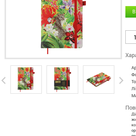
В
Хар
А
Ф
Т
Л
М
Пов
Ді
жи
ко
ор
пр