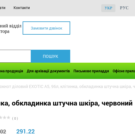
ати
Контакти
РУС
УКР
ний відділ
Замовити дзвінок
ктора
чна продукція
Для архівації документів
Письмове приладдя
Офісне прил
окнот діловий EXOTIC А5, 96л, клітинка, обкладинка штучна шкіра,
нка, обкладинка штучна шкіра, червоний
( 0 )
291.22
.02