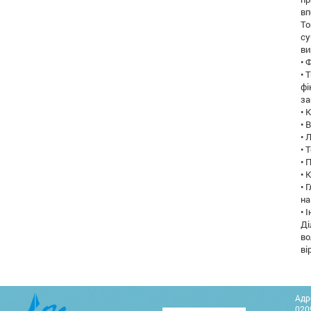
вп
То
су
ви
• 
• 
фі
за
• 
• 
• 
• 
• 
• 
• 
на
• 
Ді
во
ві
Адр
0209