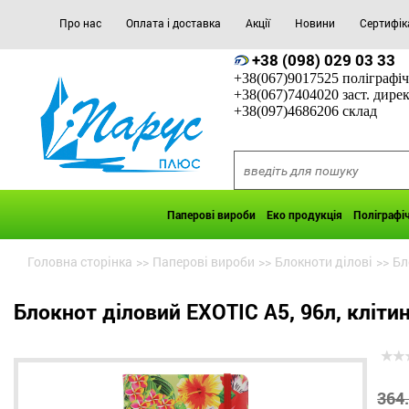
Про нас
Оплата і доставка
Акції
Новини
Сертифік
+38 (098) 029 03 33
+38(067)9017525 поліграфіч
+38(067)7404020 заст. дире
+38(097)4686206 склад
Паперові вироби
Еко продукція
Поліграфі
Головна сторінка
>>
Паперові вироби
>>
Блокноти ділові
>>
Бл
Блокнот діловий EXOTIC А5, 96л, кліти
364