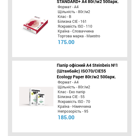
STANDARD+ А4 80г/м2 500арк.
Формат - А4
Щільність - 80г/м2
Клас - B
Білизна CIE - 161
Яскравість ISO - 110
Країна - Словаччина
Торгова марка - Maestro
175.00
Папір офісний A4 Steinbeis №1
(Штанбайс) ISO70/СІЕ55
Ecology Paper 80г/м2 500арк.
Формат - А4
Щільність - 80г/м2
Клас - Еко папір
Білизна CIE - 55
Яскравість ISO - 70
Країна - Німеччина
Непрозорість - 95
185.00