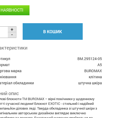
 НАЯВНОСТІ
В КОШИК
актеристики
ртикул
BM.295124-05
ормат
А5
оргова марка
BUROMAX
ініювання
клітина
атеріал обкладинки
штучна шкіра
ний опис
лові блокноти ТМ BUROMAX – вірні помічники у щоденному
тті сучасної людини! Блокнот EXOTIC - стильний і надійний
мпаньйон ділових леді. Тверда обкладинка зі штучної шкіри з
игінальним авторським дизайном виглядає виключно
ивабливо та яскраво. Екзотичний малюнок прийдеться до