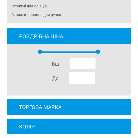
Стрижні для олівців
Стрижні, чорнило для ручок
РОЗДРІБНА ЦІНА
Від
До
ТОРГОВА МАРКА
КОЛІР