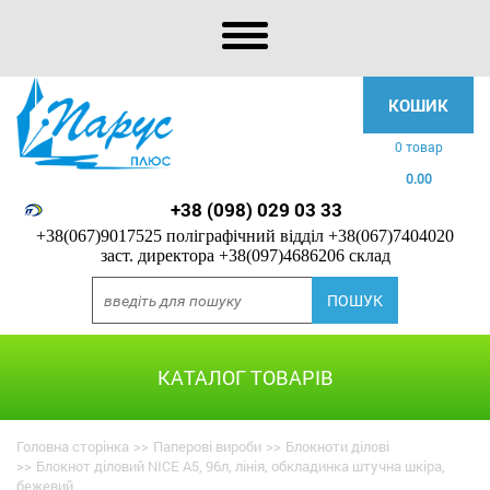
КОШИК
0 товар
0.00
+38 (098) 029 03 33
+38(067)9017525 поліграфічний відділ
+38(067)7404020
заст. директора
+38(097)4686206 склад
КАТАЛОГ ТОВАРІВ
Головна сторінка
>>
Паперові вироби
>>
Блокноти ділові
>>
Блокнот діловий NICE А5, 96л, лінія, обкладинка штучна шкіра,
бежевий