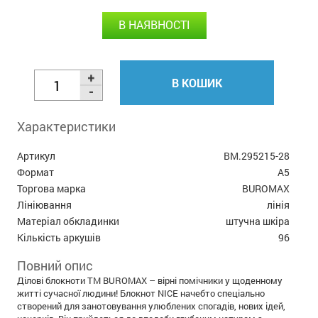
В НАЯВНОСТІ
В КОШИК
Характеристики
Артикул
BM.295215-28
Формат
А5
Торгова марка
BUROMAX
Лініювання
лінія
Матеріал обкладинки
штучна шкіра
Кількість аркушів
96
Повний опис
Ділові блокноти ТМ BUROMAX – вірні помічники у щоденному
житті сучасної людини! Блокнот NICE начебто спеціально
створений для занотовування улюблених спогадів, нових ідей,