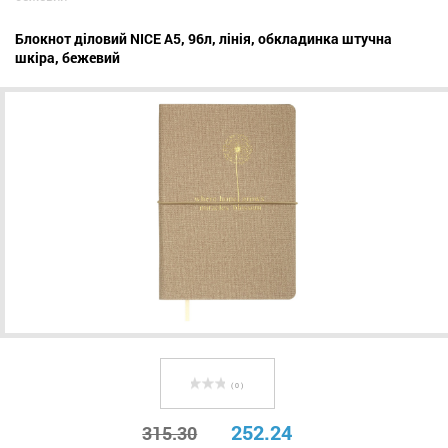
Блокнот діловий NICE А5, 96л, лінія, обкладинка штучна
шкіра, бежевий
( 0 )
252.24
315.30