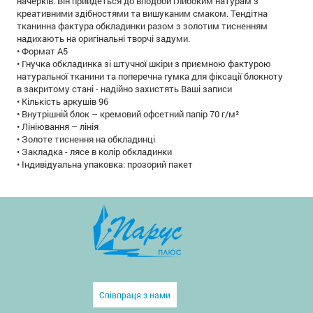
начерків. Він прийдеться до вподоби глибоким натурам з
креативними здібностями та вишуканим смаком. Тендітна
тканинна фактура обкладинки разом з золотим тисненням
надихають на оригінальні творчі задуми.
• Формат А5
• Гнучка обкладинка зі штучної шкіри з приємною фактурою
натуральної тканини та поперечна гумка для фіксації блокноту
в закритому стані - надійно захистять Ваші записи
• Кількість аркушів 96
• Внутрішній блок – кремовий офсетний папір 70 г/м²
• Лініювання – лінія
• Золоте тиснення на обкладинці
• Закладка - лясе в колір обкладинки
• Індивідуальна упаковка: прозорий пакет
Співпраця з нами