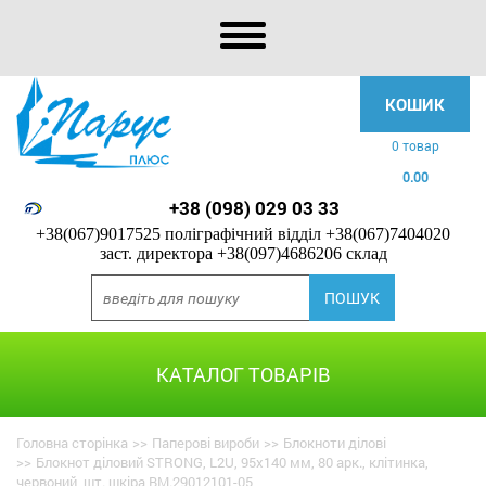
КОШИК
0 товар
0.00
+38 (098) 029 03 33
+38(067)9017525 поліграфічний відділ
+38(067)7404020
заст. директора
+38(097)4686206 склад
КАТАЛОГ ТОВАРІВ
Головна сторінка
>>
Паперові вироби
>>
Блокноти ділові
>>
Блокнот діловий STRONG, L2U, 95x140 мм, 80 арк., клітинка,
червоний, шт. шкіра BM.29012101-05