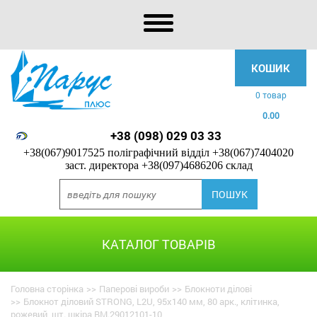
КОШИК
0 товар
0.00
+38 (098) 029 03 33
+38(067)9017525 поліграфічний відділ
+38(067)7404020
заст. директора
+38(097)4686206 склад
КАТАЛОГ ТОВАРІВ
Головна сторінка
>>
Паперові вироби
>>
Блокноти ділові
>>
Блокнот діловий STRONG, L2U, 95x140 мм, 80 арк., клітинка,
рожевий, шт. шкіра BM.29012101-10