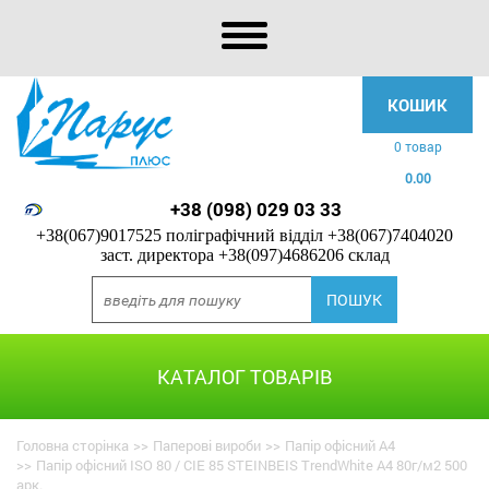
КОШИК
0 товар
0.00
+38 (098) 029 03 33
+38(067)9017525 поліграфічний відділ
+38(067)7404020
заст. директора
+38(097)4686206 склад
КАТАЛОГ ТОВАРІВ
Головна сторінка
>>
Паперові вироби
>>
Папір офісний А4
>>
Папір офісний ISO 80 / CIE 85 STEINBEIS TrendWhite A4 80г/м2 500
арк.