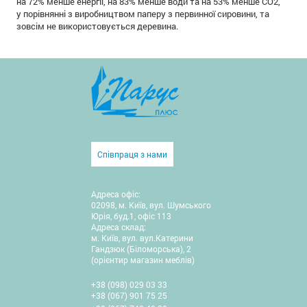
на 72% менше енергії, на 83% менше води та на 53% менше CO2,
у порівнянні з виробництвом паперу з первинної сировини, та
зовсім не використовується деревина.
Співпраця з нами
Адреса офіс:
02098, м. Київ, вул. Шумського
Юрія, буд.1, офіс 113
Адреса склад:
м. Київ, вул. вул.Катерини
Гандзюк (Біломорська), 2
(орієнтир магазин меблів)
+38 (098) 029 03 33
+38 (067) 901 75 25