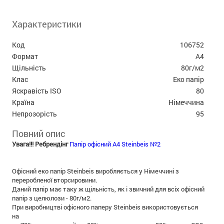
Характеристики
Код
106752
Формат
А4
Щільність
80г/м2
Клас
Еко папір
Яскравість ISO
80
Країна
Німеччина
Непрозорість
95
Повний опис
Увага!!! Ребрендінг
Папір офісний A4 Steinbeis №2
Офісний еко папір Steinbeis виробляється у Німеччині з
переробленої вторсировини.
Даний папір має таку ж щільність, як і звичний для всіх офісний
папір з целюлози - 80г/м2.
При виробництві офісного паперу Steinbeis використовується
на