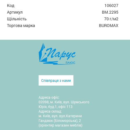
Код
106027
Артикул
BM.2295
Щільність
70 г/м2
Торгова марка
BUROMAX
Співпраця з нами
Адреса офіс:
02098, м. Київ, вул. Шумського
Юрія, буд.1, офіс 113
Адреса склад:
м. Київ, вул. вул.Катерини
Гандзюк (Біломорська), 2
(орієнтир магазин меблів)