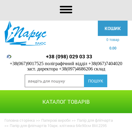
КОШИК
0 товар
0.00
+38 (098) 029 03 33
+38(067)9017525 поліграфічний відділ
+38(067)7404020
заст. директора
+38(097)4686206 склад
КАТАЛОГ ТОВАРІВ
Головна сторінка
>>
Паперові вироби
>>
Папір для фліпчарта
>>
Папір для фліпчартів 10арк. клітинка 64х90см BM.2295