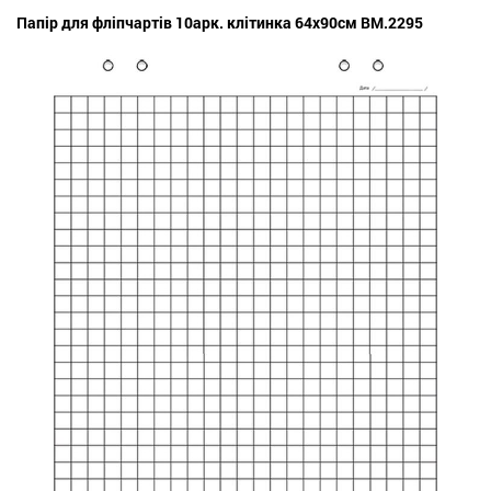
Папір для фліпчартів 10арк. клітинка 64х90см BM.2295