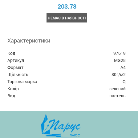
203.78
НЕМАЄ В НАЯВНОСТІ
Характеристики
Код
97619
Артикул
MG28
Формат
А4
Щільність
80г/м2
Торгова марка
IQ
Колір
зелений
Вид
пастель