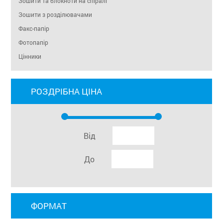
Зошити та блокноти на спіралі
Зошити з розділювачами
Факс-папір
Фотопапір
Цінники
РОЗДРІБНА ЦІНА
Від
До
ФОРМАТ