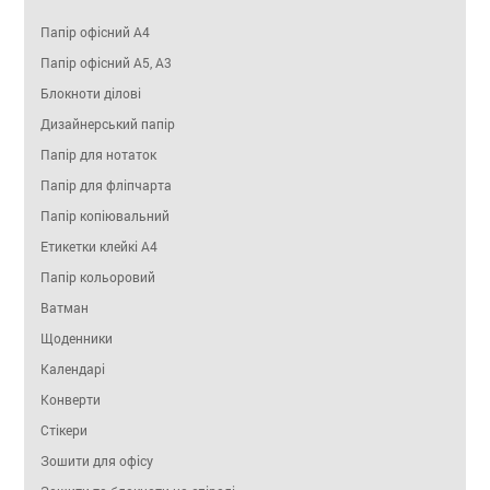
Папір офісний А4
Папір офісний А5, А3
Блокноти ділові
Дизайнерський папір
Папір для нотаток
Папір для фліпчарта
Папір копіювальний
Етикетки клейкі A4
Папір кольоровий
Ватман
Щоденники
Календарі
Конверти
Стікери
Зошити для офісу