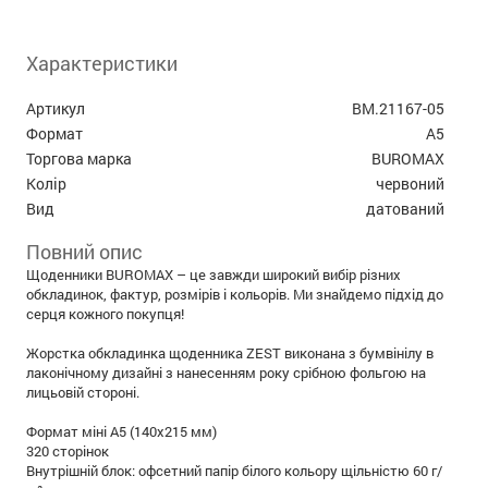
Характеристики
Артикул
BM.21167-05
Формат
А5
Торгова марка
BUROMAX
Колір
червоний
Вид
датований
Повний опис
Щоденники BUROMAX – це завжди широкий вибір різних
обкладинок, фактур, розмірів і кольорів. Ми знайдемо підхід до
серця кожного покупця!
Жорстка обкладинка щоденника ZEST виконана з бумвінілу в
лаконічному дизайні з нанесенням року срібною фольгою на
лицьовій стороні.
Формат міні А5 (140х215 мм)
320 сторінок
Внутрішній блок: офсетний папір білого кольору щільністю 60 г/