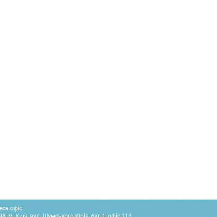
еса офіс:
8, м. Київ, вул. Шумського Юрія, буд.1, офіс 113