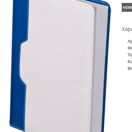
НЕМА
Хар
А
Ф
Т
Ко
В