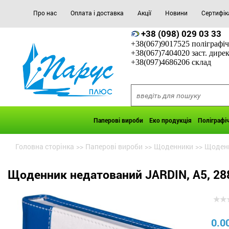
Про нас
Оплата і доставка
Акції
Новини
Сертифік
+38 (098) 029 03 33
+38(067)9017525 поліграфіч
+38(067)7404020 заст. дире
+38(097)4686206 склад
Паперові вироби
Еко продукція
Поліграфі
Головна сторінка
>>
Паперові вироби
>>
Щоденники
>>
Щоденн
Щоденник недатований JARDIN, A5, 28
0.0