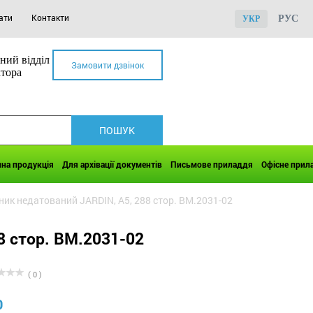
ати
Контакти
РУС
УКР
ний відділ
Замовити дзвінок
ктора
чна продукція
Для архівації документів
Письмове приладдя
Офісне прил
ик недатований JARDIN, A5, 288 стор. BM.2031-02
8 стор. BM.2031-02
( 0 )
0