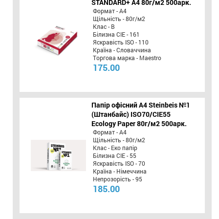
STANDARD+ А4 80г/м2 500арк.
Формат - А4
Щільність - 80г/м2
Клас - B
Білизна CIE - 161
Яскравість ISO - 110
Країна - Словаччина
Торгова марка - Maestro
175.00
Папір офісний A4 Steinbeis №1
(Штанбайс) ISO70/СІЕ55
Ecology Paper 80г/м2 500арк.
Формат - А4
Щільність - 80г/м2
Клас - Еко папір
Білизна CIE - 55
Яскравість ISO - 70
Країна - Німеччина
Непрозорість - 95
185.00