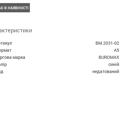
Є В НАЯВНОСТІ
актеристики
ртикул
BM.2031-02
ормат
А5
оргова марка
BUROMAX
лір
синій
ид
недатований