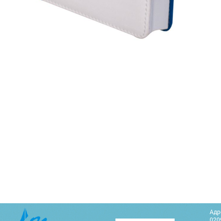
Адр
0209