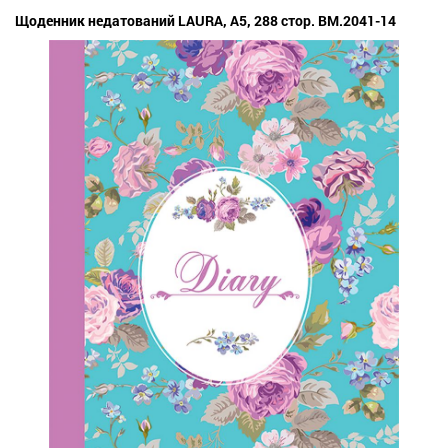
Щоденник недатований LAURA, A5, 288 стор. BM.2041-14