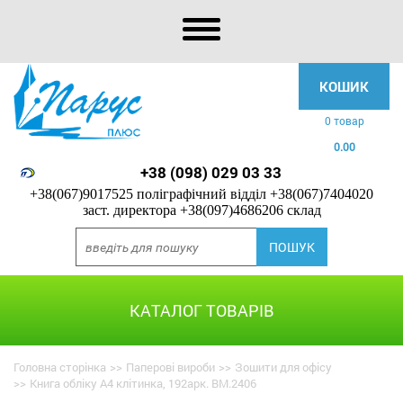
КОШИК
0 товар
0.00
+38 (098) 029 03 33
+38(067)9017525 поліграфічний відділ
+38(067)7404020
заст. директора
+38(097)4686206 склад
КАТАЛОГ ТОВАРІВ
Головна сторінка
>>
Паперові вироби
>>
Зошити для офісу
>>
Книга обліку А4 клітинка, 192арк. BM.2406