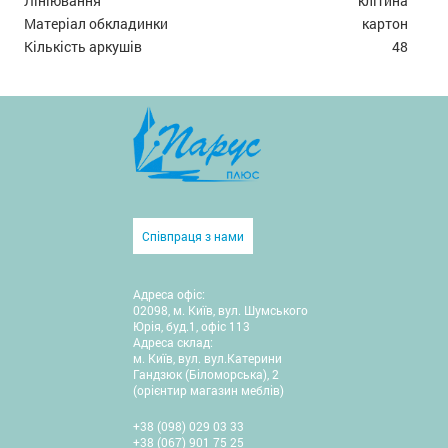
Лініювання
клітина
Матеріал обкладинки
картон
Кількість аркушів
48
Співпраця з нами
Адреса офіс:
02098, м. Київ, вул. Шумського
Юрія, буд.1, офіс 113
Адреса склад:
м. Київ, вул. вул.Катерини
Гандзюк (Біломорська), 2
(орієнтир магазин меблів)
+38 (098) 029 03 33
+38 (067) 901 75 25