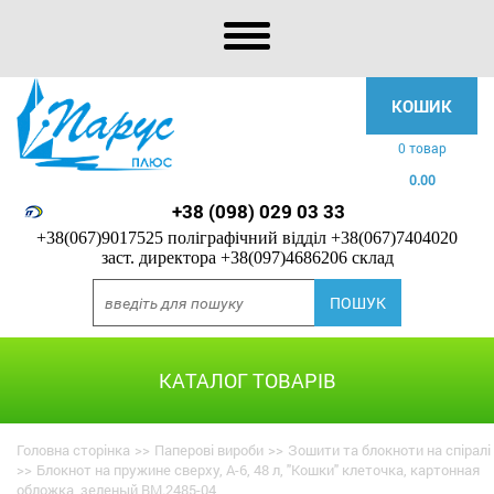
КОШИК
0 товар
0.00
+38 (098) 029 03 33
+38(067)9017525 поліграфічний відділ
+38(067)7404020
заст. директора
+38(097)4686206 склад
КАТАЛОГ ТОВАРІВ
Головна сторінка
>>
Паперові вироби
>>
Зошити та блокноти на спіралі
>>
Блокнот на пружине сверху, А-6, 48 л, "Кошки" клеточка, картонная
обложка, зеленый BM.2485-04