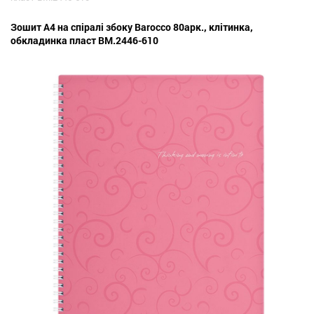
Зошит A4 на спіралі збоку Barocco 80арк., клітинка,
обкладинка пласт BM.2446-610