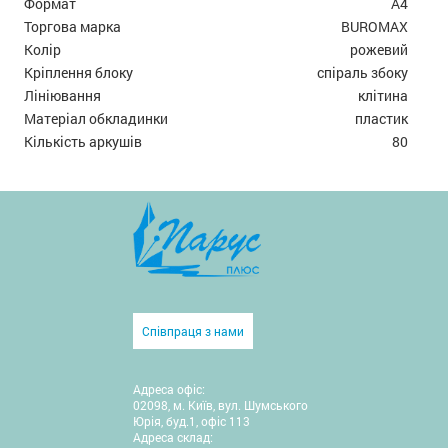
Формат
А4
Торгова марка
BUROMAX
Колір
рожевий
Кріплення блоку
спіраль збоку
Лініювання
клітина
Матеріал обкладинки
пластик
Кількість аркушів
80
Співпраця з нами
Адреса офіс:
02098, м. Київ, вул. Шумського
Юрія, буд.1, офіс 113
Адреса склад: