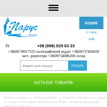
КОШИК
0 товар
0.00
+38 (098) 029 03 33
+38(067)9017525 поліграфічний відділ
+38(067)7404020
заст. директора
+38(097)4686206 склад
КАТАЛОГ ТОВАРІВ
Головна сторінка
>>
Паперові вироби
>>
Зошити та блокноти на спіралі
>>
Зошит A4 на спіралі збоку Barocco 80арк., клітинка, обкладинка
пласт BM.2446-610