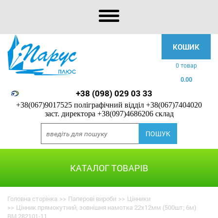
КОШИК
0 товар
0.00
+38 (098) 029 03 33
+38(067)9017525 поліграфічний відділ
+38(067)7404020
заст. директора
+38(097)4686206 склад
КАТАЛОГ ТОВАРІВ
Головна сторінка
>>
Паперові вироби
>>
Цінники
>>
Цінник прямокутний, зовнішня намотка 22х12мм (500шт; 6м)
BM.282101-11