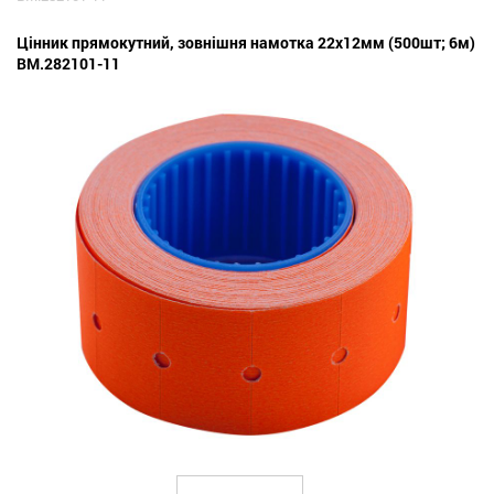
Цінник прямокутний, зовнішня намотка 22х12мм (500шт; 6м)
BM.282101-11