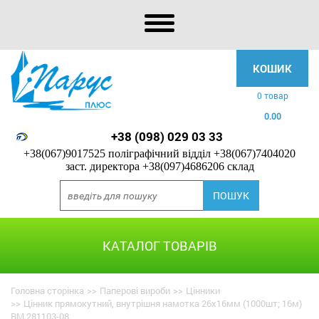
КОШИК
0 товар
0.00
+38 (098) 029 03 33
+38(067)9017525 поліграфічний відділ
+38(067)7404020
заст. директора
+38(097)4686206 склад
КАТАЛОГ ТОВАРІВ
Головна сторінка
>>
Паперові вироби
>>
Цінники
>>
Цінник прямокутний, внутрішня намотка 26х16мм (1000шт; 16м)
BM.281103-08