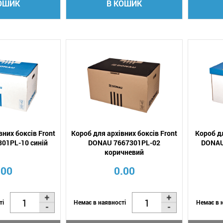
ОШИК
В КОШИК
вних боксів Front
Короб для архівних боксів Front
Короб д
01PL-10 синій
DONAU 7667301PL-02
DONAU
коричневий
.00
0.00
ті
Немає в наявності
Немає в 