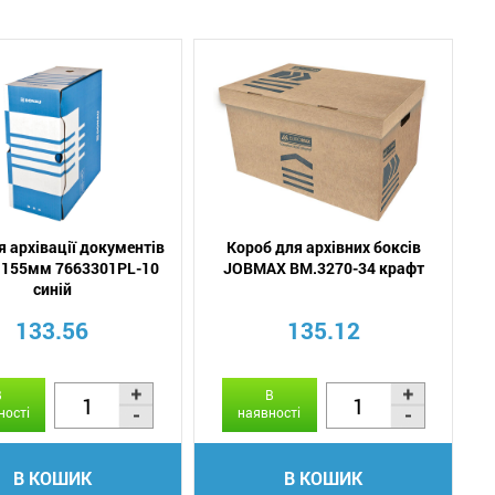
я архівації документів
Короб для архівних боксів
155мм 7663301PL-10
JOBMAX BM.3270-34 крафт
синій
133.56
135.12
В
В
ності
наявності
В КОШИК
В КОШИК