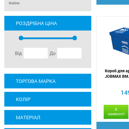
Файли
РОЗДРІБНА ЦІНА
Від
До
Короб для а
JOBMAX BM.
ТОРГОВА МАРКА
14
КОЛІР
В
наявності
МАТЕРІАЛ