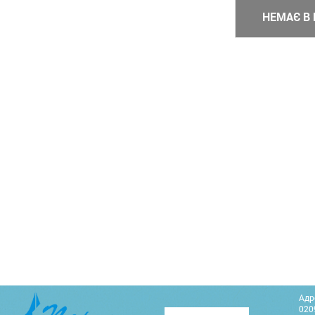
НЕМАЄ В 
Адр
0209