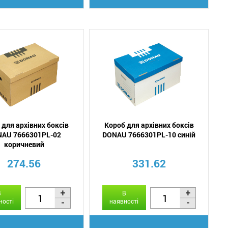
 для архівних боксів
Короб для архівних боксів
AU 7666301PL-02
DONAU 7666301PL-10 синій
коричневий
274.56
331.62
В
В
ності
наявності