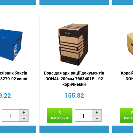
рхівних боксів
Бокс для архівації документів
Короб
3270-02 синій
DONAU 200мм 7663401PL-02
DON
коричневий
9.22
155.82
В
наявності
наяв