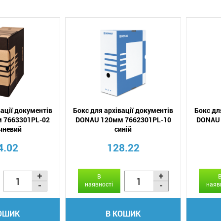
вації документів
Бокс для архівації документів
Бокс дл
 7663301PL-02
DONAU 120мм 7662301PL-10
DONAU 
чневий
синій
4.02
128.22
В
наявності
наяв
ОШИК
В КОШИК