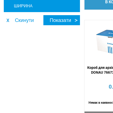
В К
ШИРИНА
Короб для архі
DONAU 76673
0
Немає в наявнос