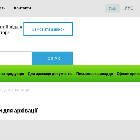
ати
Контакти
РУС
УКР
ний відділ
Замовити дзвінок
ктора
чна продукція
Для архівації документів
Письмове приладдя
Офісне прил
и для архівації
и для архівації