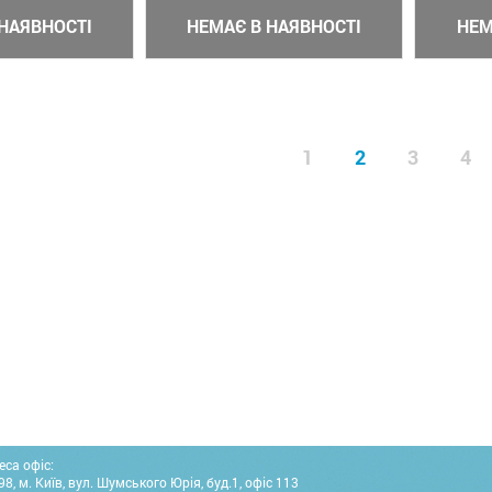
НАЯВНОСТІ
НЕМАЄ В НАЯВНОСТІ
НЕМ
1
2
3
4
еса офіс:
8, м. Київ, вул. Шумського Юрія, буд.1, офіс 113