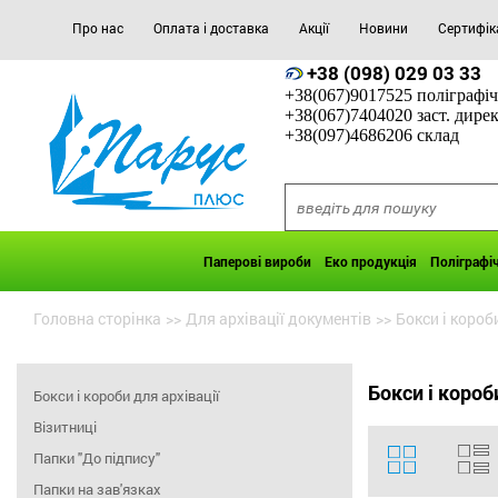
Про нас
Оплата і доставка
Акції
Новини
Сертифік
+38 (098) 029 03 33
+38(067)9017525 поліграфіч
+38(067)7404020 заст. дире
+38(097)4686206 склад
Паперові вироби
Еко продукція
Поліграфі
Головна сторінка
>>
Для архівації документів
>>
Бокси і короб
Бокси і короб
Бокси і короби для архівації
Візитниці
Папки "До підпису"
Папки на зав'язках