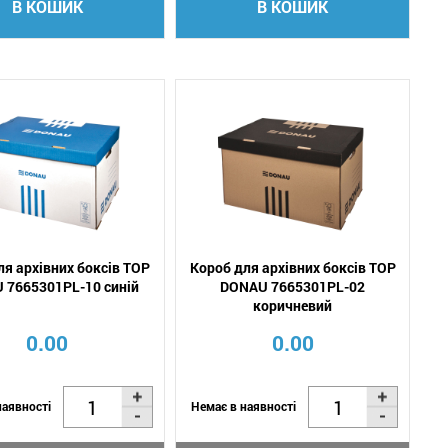
В КОШИК
В КОШИК
ля архівних боксів TOP
Короб для архівних боксів TOP
 7665301PL-10 синій
DONAU 7665301PL-02
коричневий
0.00
0.00
наявності
Немає в наявності