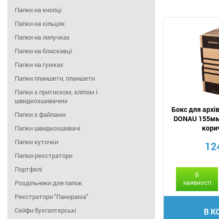
Папки на кнопці
Папки на кільцях
Папки на липучках
Папки на блискавці
Папки на гумках
Папки планшети, планшети
Папки з притиском, кліпом і
швидкозшивачем
Бокс для архі
Папки з файлами
DONAU 155мм
кори
Папки швидкозшивачі
Папки куточки
12
Папки-реєстратори
Портфелі
В
Роздільники для папок
наявності
Реєстратори "Панорама"
Сейфи бухгалтерські
В К