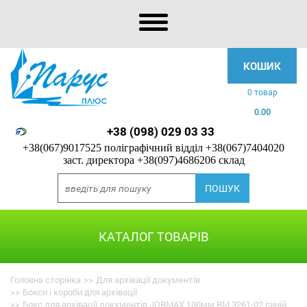
КОШИК
0 товар
0.00
+38 (098) 029 03 33
+38(067)9017525 поліграфічний відділ
+38(067)7404020
заст. директора
+38(097)4686206 склад
КАТАЛОГ ТОВАРІВ
Головна сторінка
>>
Для архівації документів
>>
Бокси і короби для архівації
>>
Бокс для архівації документів JOBMAX 100мм BM.3261-02 синій