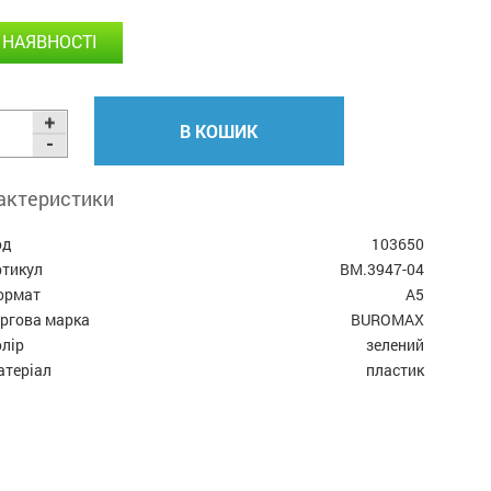
 НАЯВНОСТІ
В КОШИК
актеристики
од
103650
ртикул
BM.3947-04
ормат
А5
оргова марка
BUROMAX
лір
зелений
атеріал
пластик