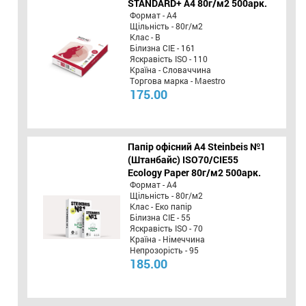
STANDARD+ А4 80г/м2 500арк.
Формат - А4
Щільність - 80г/м2
Клас - B
Білизна CIE - 161
Яскравість ISO - 110
Країна - Словаччина
Торгова марка - Maestro
175.00
Папір офісний A4 Steinbeis №1
(Штанбайс) ISO70/СІЕ55
Ecology Paper 80г/м2 500арк.
Формат - А4
Щільність - 80г/м2
Клас - Еко папір
Білизна CIE - 55
Яскравість ISO - 70
Країна - Німеччина
Непрозорість - 95
185.00