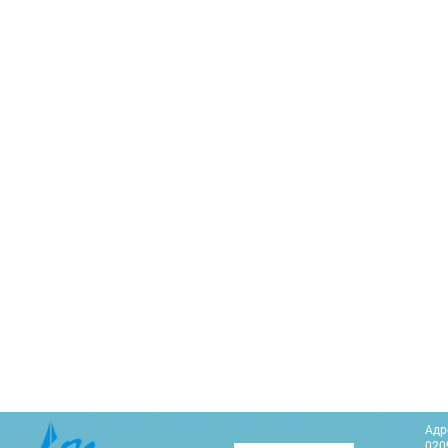
Адр
0209