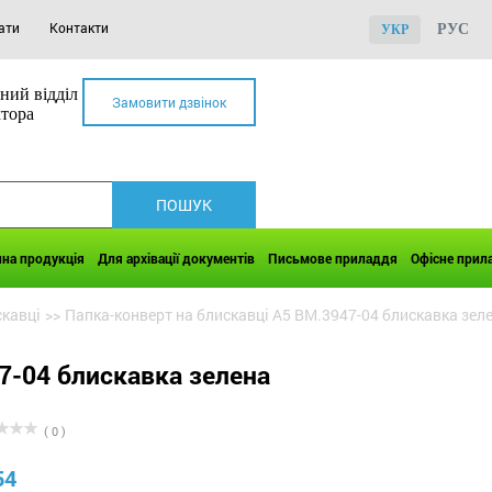
ати
Контакти
РУС
УКР
ний відділ
Замовити дзвінок
ктора
чна продукція
Для архівації документів
Письмове приладдя
Офісне прил
скавці
>>
Папка-конверт на блискавці А5 BM.3947-04 блискавка зел
7-04 блискавка зелена
( 0 )
54