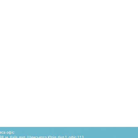
еса офіс:
8, м. Київ, вул. Шумського Юрія, буд.1, офіс 113