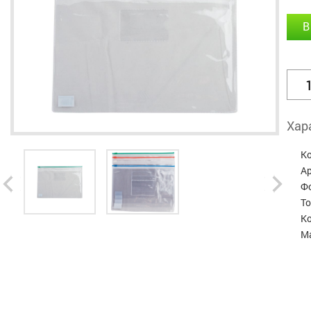
В
Хар
К
А
Ф
Т
Ко
М