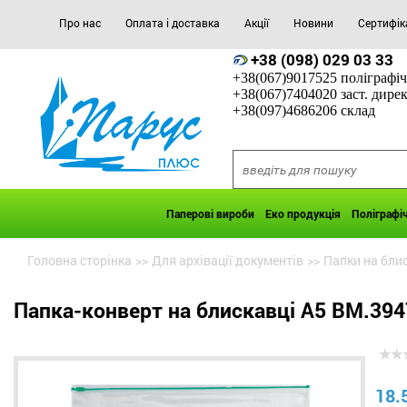
Про нас
Оплата і доставка
Акції
Новини
Сертифік
+38 (098) 029 03 33
+38(067)9017525 поліграфіч
+38(067)7404020 заст. дире
+38(097)4686206 склад
Паперові вироби
Еко продукція
Поліграфі
Головна сторінка
>>
Для архівації документів
>>
Папки на бли
Папка-конверт на блискавці А5 BM.394
18.