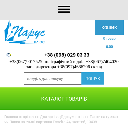
КОШИК
0 товар
0.00
+38 (098) 029 03 33
+38(067)9017525 поліграфічний відділ
+38(067)7404020
заст. директора
+38(097)4686206 склад
КАТАЛОГ ТОВАРІВ
Головна сторінка
>>
Для архівації документів
>>
Папки на гумках
>>
Папка на гумці картонна Esselte А4, жовтий, 13438