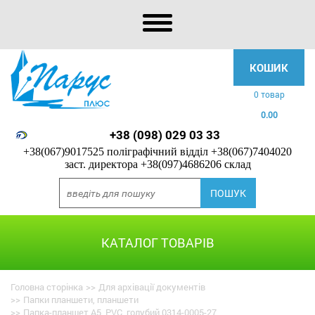
КОШИК
0 товар
0.00
+38 (098) 029 03 33
+38(067)9017525 поліграфічний відділ
+38(067)7404020
заст. директора
+38(097)4686206 склад
КАТАЛОГ ТОВАРІВ
Головна сторінка
>>
Для архівації документів
>>
Папки планшети, планшети
>>
Папка-планшет А5, PVC, голубий 0314-0005-27