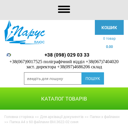
КОШИК
0 товар
0.00
+38 (098) 029 03 33
+38(067)9017525 поліграфічний відділ
+38(067)7404020
заст. директора
+38(097)4686206 склад
КАТАЛОГ ТОВАРІВ
Головна сторінка
>>
Для архівації документів
>>
Папки з файлами
>>
Папка А4 з 60 файлами BM.3622-02 синя