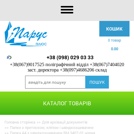
КОШИК
0 товар
0.00
+38 (098) 029 03 33
+38(067)9017525 поліграфічний відділ
+38(067)7404020
заст. директора
+38(097)4686206 склад
КАТАЛОГ ТОВАРІВ
Головна сторінка
>>
Для архівації документів
>>
Папки з притиском, кліпом і швидкозшивачем
>>
Папка A4 з швидкозшивачем BM.3407-01 чорна