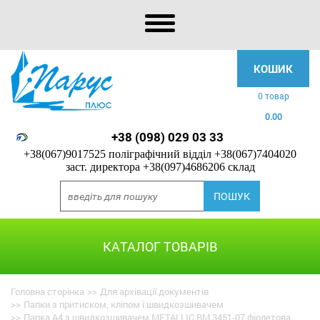
КОШИК
0 товар
0.00
+38 (098) 029 03 33
+38(067)9017525 поліграфічний відділ
+38(067)7404020
заст. директора
+38(097)4686206 склад
КАТАЛОГ ТОВАРІВ
Головна сторінка
>>
Для архівації документів
>>
Папки з притиском, кліпом і швидкозшивачем
>>
Папка A4 з швидкозшивачем METALLIC BM.3451-07 фіолетова