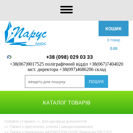
КОШИК
0 товар
0.00
+38 (098) 029 03 33
+38(067)9017525 поліграфічний відділ
+38(067)7404020
заст. директора
+38(097)4686206 склад
КАТАЛОГ ТОВАРІВ
Головна сторінка
>>
Для архівації документів
>>
Папки з притиском, кліпом і швидкозшивачем
>>
Папка з прижимом A4 EMOTION CODE блакитна DB-11EC