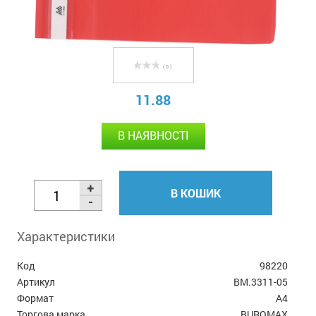
( 0 )
11.88
В НАЯВНОСТІ
В КОШИК
Характеристики
Код
98220
Артикул
BM.3311-05
Формат
А4
Торгова марка
BUROMAX