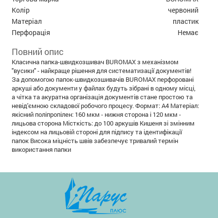
Колір
червоний
Матеріал
пластик
Перфорація
Немає
Повний опис
Класична папка-швидкозшивач BUROMAX з механізмом
"вусики" - найкраще рішення для систематизації документів!
За допомогою папок-швидкозшивачів BUROMAX перфоровані
аркуші або документи у файлах будуть зібрані в одному місці,
а чітка та акуратна організація документів стане простою та
невід'ємною складової робочого процесу. Формат: А4 Матеріал:
якісний поліпропілен: 160 мкм - нижня сторона і 120 мкм -
лицьова сторона Місткість: до 100 аркушів Кишеня зі змінним
індексом на лицьовій стороні для підпису та ідентифікації
папок Висока міцність швів забезпечує тривалий термін
використання папки