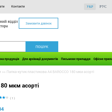
ати
Контакти
РУС
УКР
ний відділ
Замовити дзвінок
ктора
чна продукція
Для архівації документів
Письмове приладдя
Офісне прил
и
>>
Папка-кутик пластикова А4 BAROCCO 180 мкм асорті
80 мкм асорті
( 1 )
34