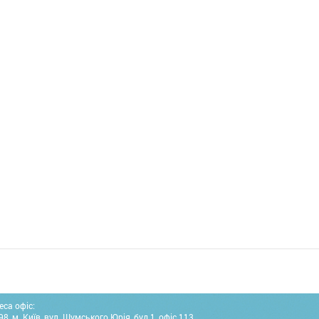
еса офіс:
8, м. Київ, вул. Шумського Юрія, буд.1, офіс 113