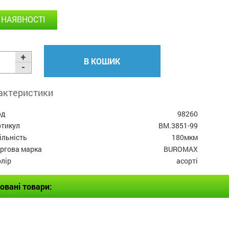
 НАЯВНОСТІ
В КОШИК
актеристики
од
98260
ртикул
BM.3851-99
ільність
180мкм
оргова марка
BUROMAX
лір
асорті
овані товари: