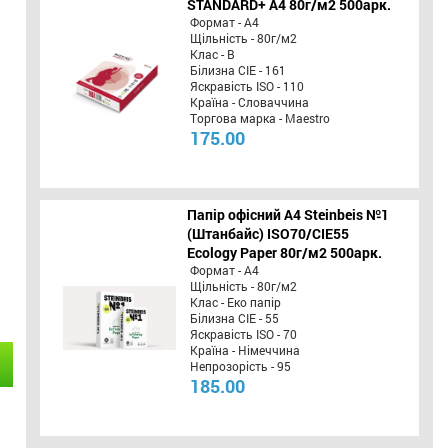
STANDARD+ А4 80г/м2 500арк.
Формат - А4
Щільність - 80г/м2
Клас - B
Білизна CIE - 161
Яскравість ISO - 110
Країна - Словаччина
Торгова марка - Maestro
175.00
Папір офісний A4 Steinbeis №1
(Штанбайс) ISO70/СІЕ55
Ecology Paper 80г/м2 500арк.
Формат - А4
Щільність - 80г/м2
Клас - Еко папір
Білизна CIE - 55
Яскравість ISO - 70
Країна - Німеччина
Непрозорість - 95
185.00