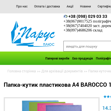
Про нас
Оплата і доставка
Акції
Новини
Сертифік
+38 (098) 029 03 33
+38(067)9017525 поліграфіч
+38(067)7404020 заст. дире
+38(097)4686206 склад
Паперові вироби
Еко продукція
Поліграфі
Головна сторінка
>>
Для архівації документів
>>
Папки куточк
Папка-кутик пластикова А4 BAROCCO 1
14.