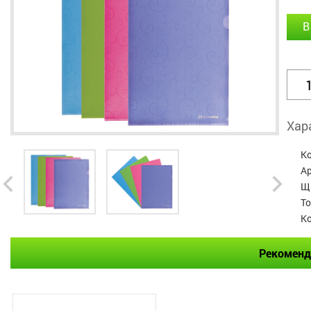
В
Хар
К
А
Щ
Т
Ко
Рекоменд