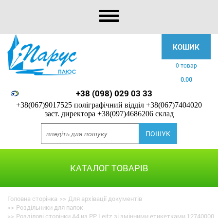
КОШИК
0 товар
0.00
+38 (098) 029 03 33
+38(067)9017525 поліграфічний відділ
+38(067)7404020
заст. директора
+38(097)4686206 склад
КАТАЛОГ ТОВАРІВ
Головна сторінка
>>
Для архівації документів
>>
Роздільники для папок
>>
Розділові сторінки А4 из PP Leitz зі змінними етикетками 12740000