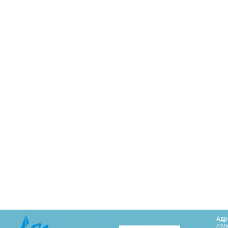
Адр
0209