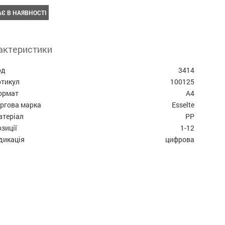
Є В НАЯВНОСТІ
актеристики
од
3414
ртикул
100125
ормат
А4
оргова марка
Esselte
атеріал
PP
зиції
1-12
дикація
цифрова