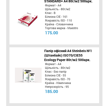
STANDARD+ А4 80г/м2 500арк.
Формат - А4
Щільність - 80г/м2
Клас - B
Білизна CIE - 161
Яскравість ISO - 110
Країна - Словаччина
Торгова марка - Maestro
175.00
Папір офісний A4 Steinbeis №1
(Штанбайс) ISO70/СІЕ55
Ecology Paper 80г/м2 500арк.
Формат - А4
Щільність - 80г/м2
Клас - Еко папір
Білизна CIE - 55
Яскравість ISO - 70
Країна - Німеччина
Непрозорість - 95
185.00