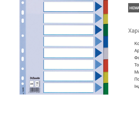
НЕМА
Хар
К
А
Ф
Т
М
По
Ін