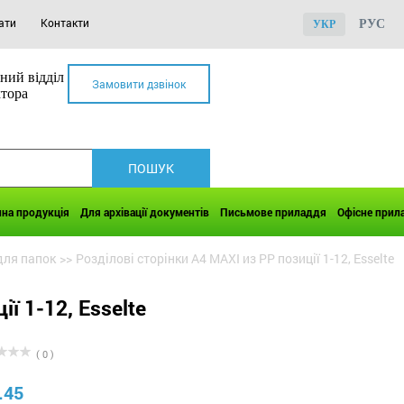
ати
Контакти
РУС
УКР
ний відділ
Замовити дзвінок
ктора
чна продукція
Для архівації документів
Письмове приладдя
Офісне прил
для папок
>>
Розділові сторінки А4 MAXI из PP позиції 1-12, Esselte
ї 1-12, Esselte
( 0 )
.45