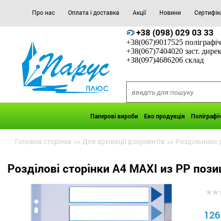
Про нас
Оплата і доставка
Акції
Новини
Сертифік
+38 (098) 029 03 33
+38(067)9017525 поліграфіч
+38(067)7404020 заст. дире
+38(097)4686206 склад
Паперові вироби
Еко продукція
Поліграфі
Головна сторінка
>>
Для архівації документів
>>
Роздільники 
Розділові сторінки А4 MAXI из PP позиці
126