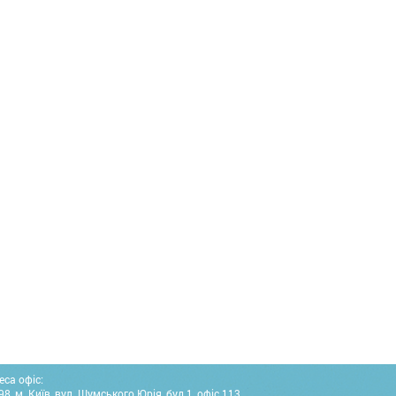
еса офіс:
8, м. Київ, вул. Шумського Юрія, буд.1, офіс 113