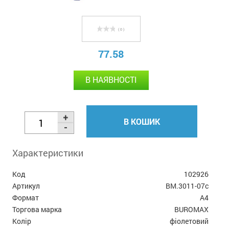
( 0 )
77.58
В НАЯВНОСТІ
В КОШИК
Характеристики
Код
102926
Артикул
BM.3011-07c
Формат
А4
Торгова марка
BUROMAX
Колір
фіолетовий