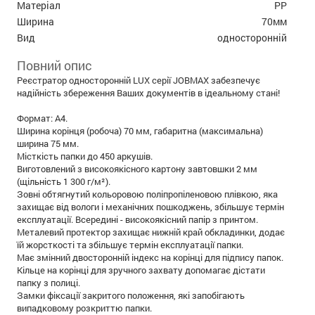
Матеріал
PP
Ширина
70мм
Вид
односторонній
Повний опис
Реєстратор односторонній LUX серії JOBMAX забезпечує
надійність збереження Ваших документів в ідеальному стані!
Формат: А4.
Ширина корінця (робоча) 70 мм, габаритна (максимальна)
ширина 75 мм.
Місткість папки до 450 аркушів.
Виготовлений з високоякісного картону завтовшки 2 мм
(щільність 1 300 г/м²).
Зовні обтягнутий кольоровою поліпропіленовою плівкою, яка
захищає від вологи і механічних пошкоджень, збільшує термін
експлуатації. Всередині - високоякісний папір з принтом.
Металевий протектор захищає нижній край обкладинки, додає
їй жорсткості та збільшує термін експлуатації папки.
Має змінний двосторонній індекс на корінці для підпису папок.
Кільце на корінці для зручного захвату допомагає дістати
папку з полиці.
Замки фіксації закритого положення, які запобігають
випадковому розкриттю папки.