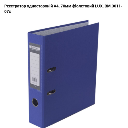
Реєстратор одностороній А4, 70мм фіолетовий LUX, BM.3011-
07c