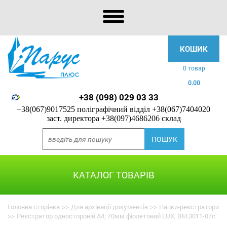
КОШИК
0 товар
0.00
+38 (098) 029 03 33
+38(067)9017525 поліграфічний відділ
+38(067)7404020
заст. директора
+38(097)4686206 склад
КАТАЛОГ ТОВАРІВ
Головна сторінка
>>
Для архівації документів
>>
Папки-реєстратори
>>
Реєстратор одностороній А4, 70мм фіолетовий LUX, BM.3011-07c