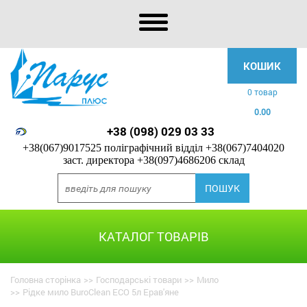
КОШИК
0 товар
0.00
+38 (098) 029 03 33
+38(067)9017525 поліграфічний відділ
+38(067)7404020
заст. директора
+38(097)4686206 склад
КАТАЛОГ ТОВАРІВ
Головна сторінка
>>
Господарські товари
>>
Мило
>>
Рідке мило BuroClean ECO 5л Ерав'яне