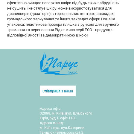
ефективно очищає поверхню шкіри від будь-яких забруднень
не сушить і не стягує шкіру може використовуватися для
диспенсерів (дозаторів) в торговельних центрах, закладах
громадського харчування та інших закладах сфери HoReCa
упаковка: пластикова прозора пляшка з ручкою для зручного
тримання та перенесення Рідке мило серії ЕСО - продукція
відповідної якості за демократичною ціною!
Співпраця з нами
Адреса офіс:
02098, м. Київ, вул. Шумського
Юрія, буд.1, офіс 113
Адреса склад:
м. Київ, вул. вул.Катерини
Гандзюк (Біломорська), 2