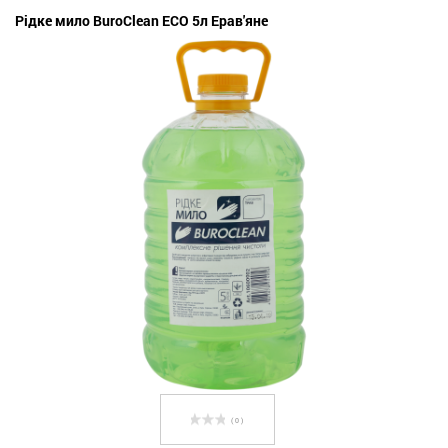
Рідке мило BuroClean ECO 5л Ерав'яне
( 0 )