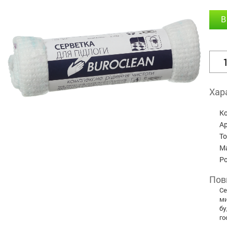
В
Хар
К
А
Т
М
Р
Пов
Се
ми
бу
го