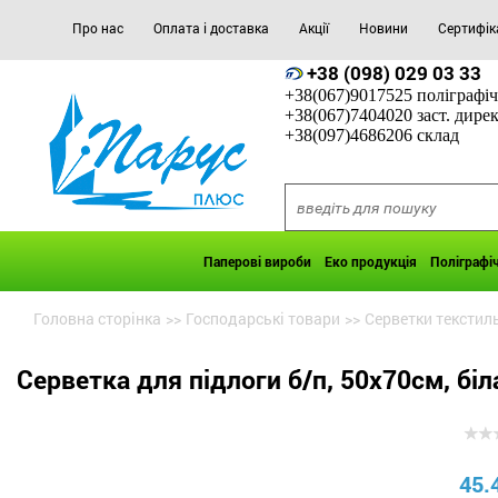
Про нас
Оплата і доставка
Акції
Новини
Сертифік
+38 (098) 029 03 33
+38(067)9017525 поліграфіч
+38(067)7404020 заст. дире
+38(097)4686206 склад
Паперові вироби
Еко продукція
Поліграфі
Головна сторінка
>>
Господарські товари
>>
Серветки текстиль
Серветка для підлоги б/п, 50х70см, біл
45.