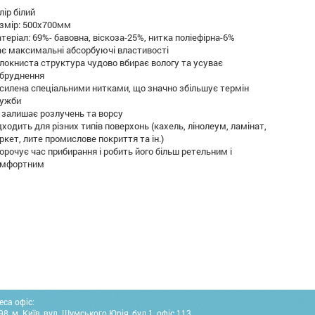
лір білий
змір: 500х700мм
теріал: 69%- бавовна, віскоза-25%, нитка поліефірна-6%
є максимальні абсорбуючі властивості
локниста структура чудово вбирає вологу та усуває
бруднення
силена спеціальними нитками, що значно збільшує термін
лужби
 залишає розлучень та ворсу
дходить для різних типів поверхонь (кахель, лінолеум, ламінат,
ркет, лите промислове покриття та ін.)
орочує час прибирання і робить його більш ретельним і
омфортним
еса офіс:
8, м. Київ, вул. Шумського Юрія, буд.1, офіс 113