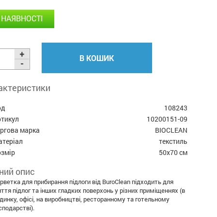
 НАЯВНОСТІ
В КОШИК
актеристики
од
108243
ртикул
10200151-09
оргова марка
BIOCLEAN
атеріал
текстиль
озмір
50х70 см
ний опис
рветка для прибирання підлоги від BuroClean підходить для
ття підлог та інших гладких поверхонь у різних приміщеннях (в
динку, офісі, на виробництві, ресторанному та готельному
сподарстві).