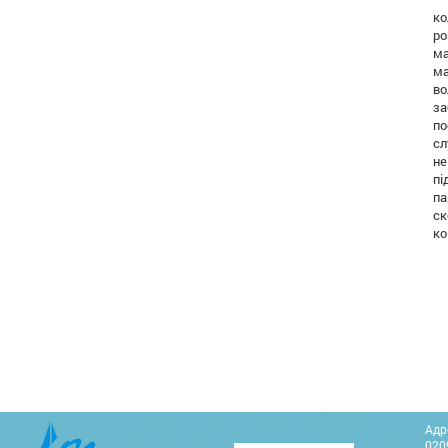
ко
ро
ма
ма
во
за
по
с
не
пі
па
ск
к
Адр
0209