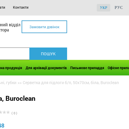
ати
Контакти
РУС
УКР
ний відділ
Замовити дзвінок
ктора
чна продукція
Для архівації документів
Письмове приладдя
Офісне прил
ні, губки
>>
Серветка для підлоги б/п, 50х70см, біла, Buroclean
а, Buroclean
( 0 )
48