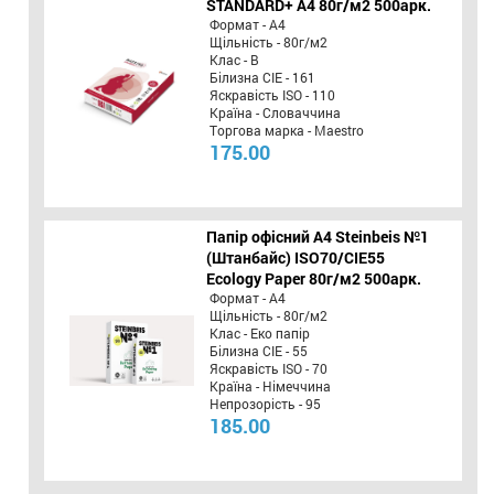
STANDARD+ А4 80г/м2 500арк.
Формат - А4
Щільність - 80г/м2
Клас - B
Білизна CIE - 161
Яскравість ISO - 110
Країна - Словаччина
Торгова марка - Maestro
175.00
Папір офісний A4 Steinbeis №1
(Штанбайс) ISO70/СІЕ55
Ecology Paper 80г/м2 500арк.
Формат - А4
Щільність - 80г/м2
Клас - Еко папір
Білизна CIE - 55
Яскравість ISO - 70
Країна - Німеччина
Непрозорість - 95
185.00