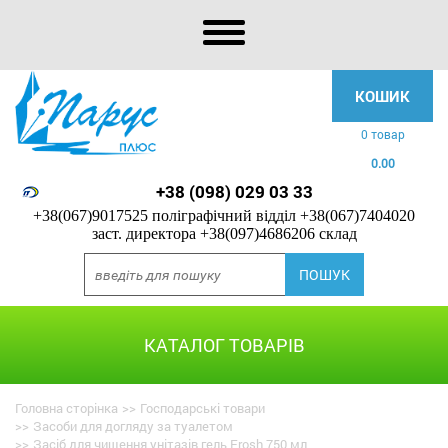
КОШИК
0 товар
0.00
+38 (098) 029 03 33
+38(067)9017525 поліграфічний відділ
+38(067)7404020
заст. директора
+38(097)4686206 склад
КАТАЛОГ ТОВАРІВ
Головна сторінка
>>
Господарські товари
>>
Засоби для догляду за туалетом
>>
Засіб для чищення унітазів гель Frosh 750 мл