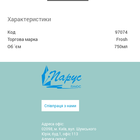
Характеристики
Код
97074
Торгова марка
Frosh
Об `єм
750мл
Співпраця з нами
Адреса офіс:
02098, м. Київ, вул. Шумського
Юрія, буд.1, офіс 113
Адреса склад: