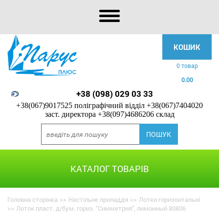
КОШИК
0 товар
0.00
+38 (098) 029 03 33
+38(067)9017525 поліграфічний відділ
+38(067)7404020
заст. директора
+38(097)4686206 склад
КАТАЛОГ ТОВАРІВ
Головна сторінка
>>
Настільне приладдя
>>
Лотки горизонтальні
>>
Лоток пласт. д/бум. гориз. "Симметрия", лимонный 80806